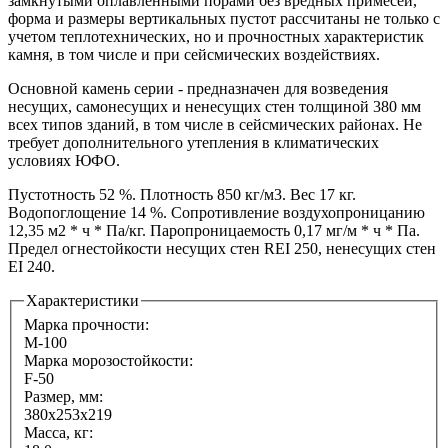
замкнутыми оплавленными порами без вредных примесей,
форма и размеры вертикальных пустот рассчитаны не только с
учетом теплотехнических, но и прочностных характеристик
камня, в том числе и при сейсмических воздействиях.
Основной камень серии - предназначен для возведения
несущих, самонесущих и ненесущих стен толщиной 380 мм
всех типов зданий, в том числе в сейсмических районах. Не
требует дополнительного утепления в климатических
условиях ЮФО.
Пустотность 52 %. Плотность 850 кг/м3. Вес 17 кг.
Водопоглощение 14 %. Сопротивление воздухопроницанию
12,35 м2 * ч * Па/кг. Паропроницаемость 0,17 мг/м * ч * Па.
Предел огнестойкости несущих стен REI 250, ненесущих стен
EI 240.
Характеристики
Марка прочности:
М-100
Марка морозостойкости:
F-50
Размер, мм:
380х253х219
Масса, кг: