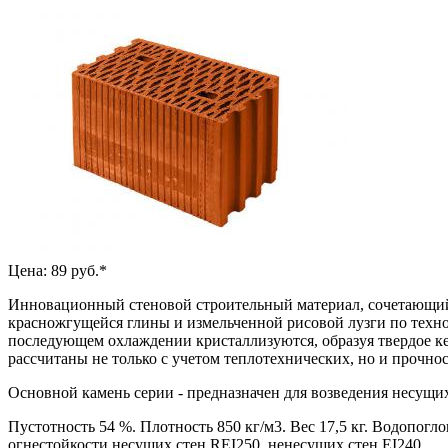
Цена: 89 руб.*
Инновационный стеновой строительный материал, сочетающий 
красножгущейся глины и измельченной рисовой лузги по техно
последующем охлаждении кристаллизуются, образуя твердое к
рассчитаны не только с учетом теплотехнических, но и прочно
Основной камень серии - предназначен для возведения несущих
Пустотность 54 %. Плотность 850 кг/м3. Вес 17,5 кг. Водопогл
огнестойкости несущих стен REI250, ненесущих стен EI240