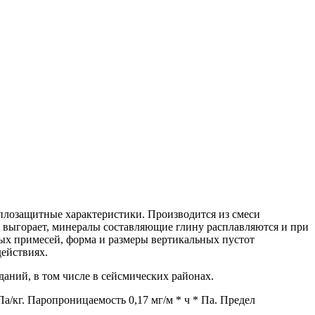
лозащитные характеристики. Производится из смеси
а выгорает, минералы составляющие глину расплавляются и при
ых примесей, форма и размеры вертикальных пустот
действиях.
аний, в том числе в сейсмических районах.
а/кг. Паропроницаемость 0,17 мг/м * ч * Па. Предел