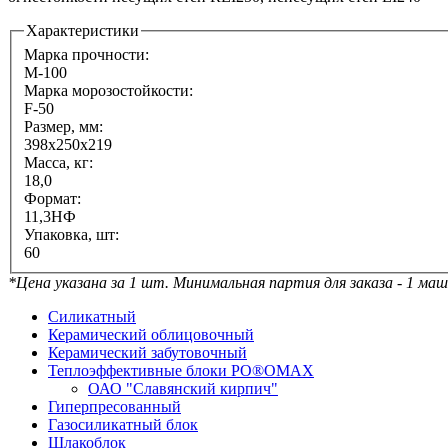
Характеристики
Марка прочности:
М-100
Марка морозостойкости:
F-50
Размер, мм:
398х250х219
Масса, кг:
18,0
Формат:
11,3НФ
Упаковка, шт:
60
*Цена указана за 1 шт. Минимальная партия для заказа - 1 ма
Силикатный
Керамический облицовочный
Керамический забутовочный
Теплоэффективные блоки PO®OMAX
ОАО "Славянский кирпич"
Гиперпресованный
Газосиликатный блок
Шлакоблок