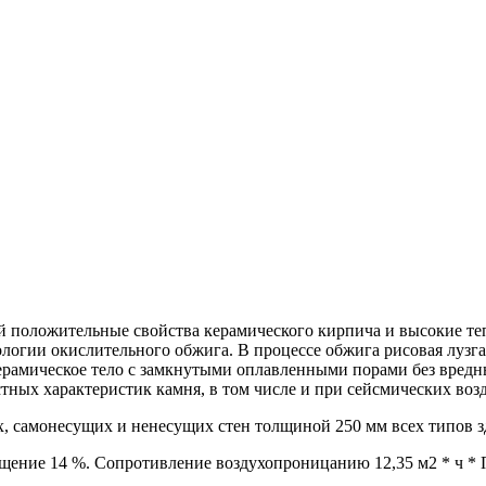
положительные свойства керамического кирпича и высокие теп
логии окислительного обжига. В процессе обжига рисовая лузг
ерамическое тело с замкнутыми оплавленными порами без вредн
стных характеристик камня, в том числе и при сейсмических воз
, самонесущих и ненесущих стен толщиной 250 мм всех типов зд
ощение 14 %. Сопротивление воздухопроницанию 12,35 м2 * ч * П