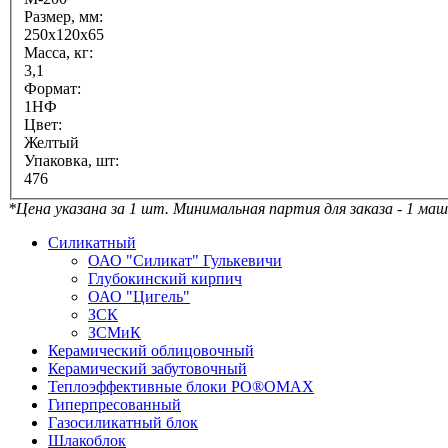
Размер, мм:
250х120х65
Масса, кг:
3,1
Формат:
1НФ
Цвет:
Желтый
Упаковка, шт:
476
*Цена указана за 1 шт. Минимальная партия для заказа - 1 ма
Силикатный
ОАО "Силикат" Гулькевичи
Глубокинский кирпич
ОАО "Цигель"
ЗСК
ЗСМиК
Керамический облицовочный
Керамический забутовочный
Теплоэффективные блоки PO®OMAX
Гиперпресованный
Газосиликатный блок
Шлакоблок