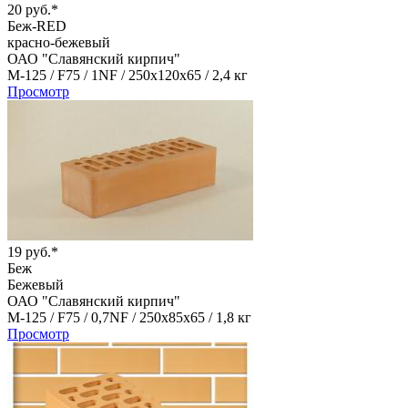
20 руб.*
Беж-RED
красно-бежевый
ОАО "Славянский кирпич"
М-125 /
F75 /
1NF /
250х120х65 /
2,4 кг
Просмотр
19 руб.*
Беж
Бежевый
ОАО "Славянский кирпич"
М-125 /
F75 /
0,7NF /
250х85х65 /
1,8 кг
Просмотр