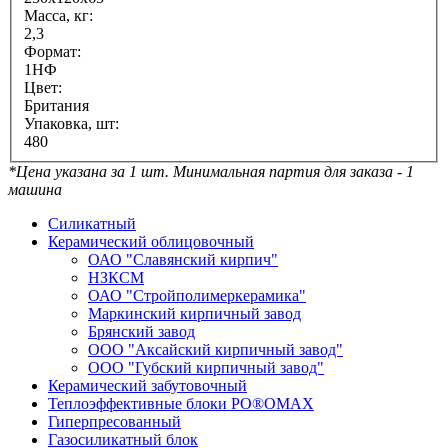
Масса, кг:
2,3
Формат:
1НФ
Цвет:
Британия
Упаковка, шт:
480
*Цена указана за 1 шт. Минимальная партия для заказа - 1
машина
Силикатный
Керамический облицовочный
ОАО "Славянский кирпич"
НЗКСМ
ОАО "Стройполимеркерамика"
Маркинский кирпичный завод
Брянский завод
ООО "Аксайский кирпичный завод"
ООО "Губский кирпичный завод"
Керамический забутовочный
Теплоэффективные блоки PO®OMAX
Гиперпресованный
Газосиликатный блок